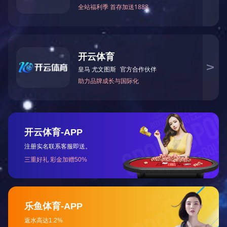
020-87566596
解决方案
您现在的位置：
首页
/
关于BOSS
/
智能化机房建设及动环监测
解决方案
全部分类


智能化机房建设及动环监测