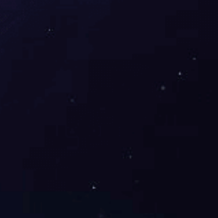
策略部署和持续优化，为每用户提供每时刻、每应用的极 致体验，
户体验为核心，以业务价值为导向，严格遵 循业务运维监控指标
和关联分析并实时映射 到全局业务拓扑图上，借助数据可视化
提升 和业务的高速增长。