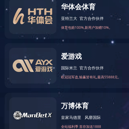
分支组网及移动办公
智能化组网解决方案
新闻资讯

新闻资讯
进一步了解

公司新闻
行业新闻
工程案例

工程案例
进一步了解
