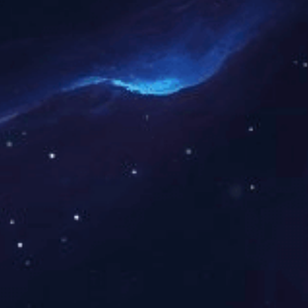
分类：
解决方案
发布时间：
2022-07-29 15:50:29
访问量：
0
概要:
概要:
详情
智简网络
智简网络解决方案，在物理网络和商业意图之间构建一个数字孪生世
抵御无处不在的未知威胁，为企业构建一个智慧、极简、超宽、
互联网+智能运维是IT运维与互联网深度融合的产物，是运维
体系和业务运维考评规范，通过梳理业务系统、支撑系统和管理
工具呈现出来，从而帮助管理者在纷繁复杂的 业务数据和IT