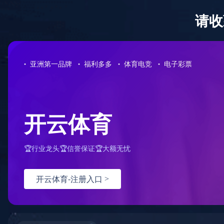
首页
解决方案

解决方案
进一步了解

弱电系统建设及智能化系统
信息安全整体解决方案
华体会体育-足球篮球官方直播平台
安全无线网络建设方案
智能化机房建设及动环监测